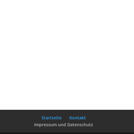
Zur Kontaktaufnahme und Bearbeitung bin ich
mit der Speicherung und Verarbeitung meiner Daten
einverstanden.
Absenden
11 + 6
=
Startseite
Kontakt
Impressum und Datenschutz